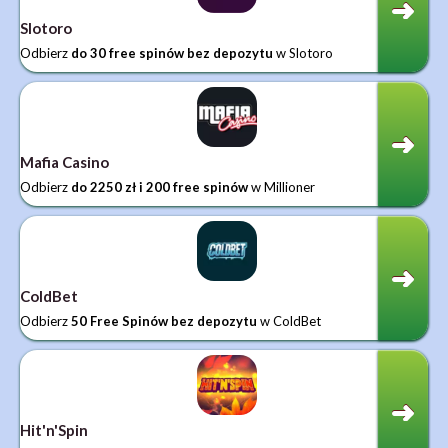
Slotoro
Odbierz
do 30 free spinów bez depozytu
w Slotoro
Mafia Casino
Odbierz
do 2250 zł i 200 free spinów
w Millioner
ColdBet
Odbierz
50 Free Spinów bez depozytu
w ColdBet
Hit'n'Spin