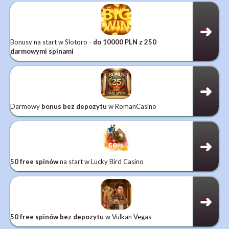
Bonusy na start w Slotoro -
do 10000 PLN z 250
darmowymi spinami
Darmowy
bonus bez depozytu
w RomanCasino
50 free spinów
na start w Lucky Bird Casino
50 free spinów bez depozytu
w Vulkan Vegas