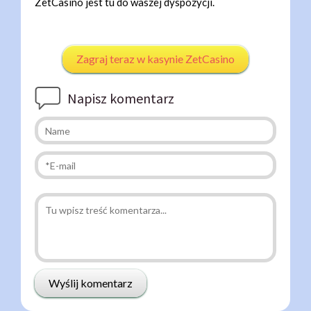
ZetCasino jest tu do waszej dyspozycji.
Zagraj teraz w kasynie ZetCasino
Napisz komentarz
Wyślij komentarz