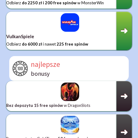
Odbierz
do 2250 zł i 200 free spinów
w MonsterWin
VulkanSpiele
Odbierz
do 6000 zł
i nawet
225 free spinów
najlepsze
bonusy
Bez depozytu 15 free spinów
w DragonSlots