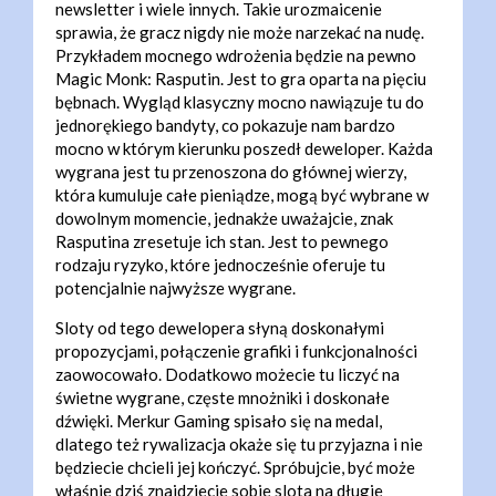
newsletter i wiele innych. Takie urozmaicenie
sprawia, że gracz nigdy nie może narzekać na nudę.
Przykładem mocnego wdrożenia będzie na pewno
Magic Monk: Rasputin. Jest to gra oparta na pięciu
bębnach. Wygląd klasyczny mocno nawiązuje tu do
jednorękiego bandyty, co pokazuje nam bardzo
mocno w którym kierunku poszedł deweloper. Każda
wygrana jest tu przenoszona do głównej wierzy,
która kumuluje całe pieniądze, mogą być wybrane w
dowolnym momencie, jednakże uważajcie, znak
Rasputina zresetuje ich stan. Jest to pewnego
rodzaju ryzyko, które jednocześnie oferuje tu
potencjalnie najwyższe wygrane.
Sloty od tego dewelopera słyną doskonałymi
propozycjami, połączenie grafiki i funkcjonalności
zaowocowało. Dodatkowo możecie tu liczyć na
świetne wygrane, częste mnożniki i doskonałe
dźwięki. Merkur Gaming spisało się na medal,
dlatego też rywalizacja okaże się tu przyjazna i nie
będziecie chcieli jej kończyć. Spróbujcie, być może
właśnie dziś znajdziecie sobie slota na długie