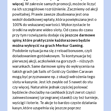
więcej
. W zakresie samych promocji, możecie liczyć
na ich szczegółowe rozróżnienie. Zaczniemy od akcji
powitalnej. Prawie zawsze zbudowana jest ona
wokół dodatkowej wpłaty, która powiększana jest o
100% do wskazanej wartości. Wykorzystacie te
środki na wybrane wideo sloty. Od czasu do czasu
przy tym rozwiązaniu dodaje się
jeszcze darmowe
spiny, które praktycznie każdorazowo będzie
można wykręcić na grach Merkur Gaming
.
Podobnie sytuacja ma się z reload bonusem, czyli
doładowaniem gotówkowym. To kontynuacja tej
pierwszej akcji, aczkolwiek na gorszych – niższych
warunkach. Same darmowe spiny do wykręcenia na
takich grach jak Sails of Gold czy Golden Caravan
mogą być przyznawane np. z okazji wdrożenia tego
slotu w kasynie. Jest ich zwykle od 5 nawet do stu
czy więcej. Naturalnie jednak częściej polować
będziecie chociażby na cashback (czyli zwrot części
zainwestowanej i przegranej stawki) czy też turnieje,
wyścigi i loterie. Te akcje to bardzo częste działania
kasyn, które uzupełnia się jeszcze poprzez