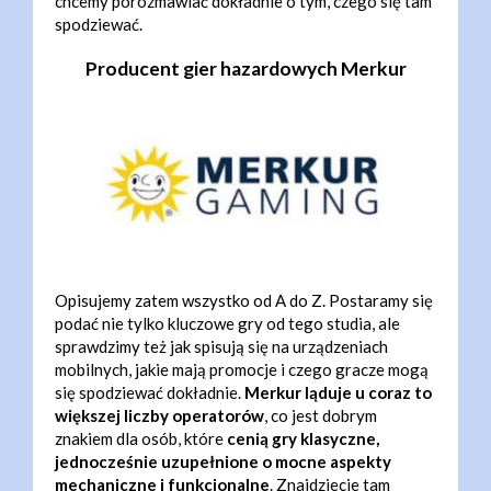
chcemy porozmawiać dokładnie o tym, czego się tam
spodziewać.
Producent gier hazardowych Merkur
Opisujemy zatem wszystko od A do Z. Postaramy się
podać nie tylko kluczowe gry od tego studia, ale
sprawdzimy też jak spisują się na urządzeniach
mobilnych, jakie mają promocje i czego gracze mogą
się spodziewać dokładnie.
Merkur ląduje u coraz to
większej liczby operatorów
, co jest dobrym
znakiem dla osób, które
cenią gry klasyczne,
jednocześnie uzupełnione o mocne aspekty
mechaniczne i funkcjonalne
. Znajdziecie tam