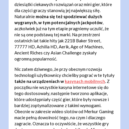
dziesiątki ciekawych rozwiązań oraz mini gier, które
dla części graczy stanowią jej największą siłę.
Naturalnie
można się też spodziewać dużych
wygranych, w tym potencjalnych jackpotów
,
aczkolwiek już na tym etapie pragniemy uczulić, że
nie są one podstawą tej marki. Na przestrzeni
ostatnich lat takie hity jak 221B Baker Street,
77777 HD, Achilla HD, Aerik, Age of Machines,
Ancient Riches czy Asian Challenge zyskały
ogromną popularność.
Nic zatem dziwnego, że przy obecnym rozwoju
technologii użytkownicy chcieliby pograć w te tytuły
także na urządzeniach w
kasynach mobilnych
. Z
początku nie wszystkie kasyna internetowe się do
tego dostosowały, następnie tworzono aplikacje,
które udostępniały część gier, które były nowsze i
bardziej zoptymalizowane z takimi wymogami.
Obecnie w zakresie wideo slotów od Merkur Gaming
macie pełną dowolność tego, na czym i dlaczego
zagracie. Oznacza to oczywiście, że wszystkie gry