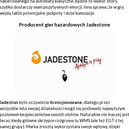
nakierowanego na automaty klasyczne, będzie to wybór, który
szybko dostarczy wam pozytywnych emocji. Inna sprawa, że w grę
wejdą także potencjalne jackpoty i duże kumulacje.
Producent gier hazardowych Jadestone
Jadeston
było oczywiście
licencjonowane
, dlatego przez
wszystkie lata swojej działalności mogli się pochwalić najwyższym
poziomem bezpieczeństwa swoich slotów. Naturalnie nie inaczej jes
teraz, kiedy główne skrzypce rozgrywa tu WMS (ale też EGT z tej
samej grupy). Marka zresztą wykorzystała swoje wpływy, dzięki