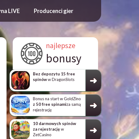
na LIVE
Producenci gier
najlepsze
bonusy
Bez depozytu 15 free
spinów
w DragonSlots
Bonus na start w GoldZino
z 50 free spinami
za samą
rejestrację
10 darmowych spinów
za rejestrację
w
ZetCasino