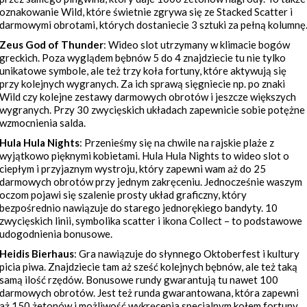
oznakowanie Wild, które świetnie zgrywa się ze Stacked Scatter i
darmowymi obrotami, których dostaniecie 3 sztuki za pełną kolumnę
Zeus God of Thunder
: Wideo slot utrzymany w klimacie bogów
greckich. Poza wyglądem bębnów 5 do 4 znajdziecie tu nie tylko
unikatowe symbole, ale też trzy koła fortuny, które aktywują się
przy kolejnych wygranych. Za ich sprawą sięgniecie np. po znaki
Wild czy kolejne zestawy darmowych obrotów i jeszcze większych
wygranych. Przy 30 zwycięskich układach zapewnicie sobie potężne
wzmocnienia salda.
Hula Hula Nights
: Przenieśmy się na chwile na rajskie plaże z
wyjątkowo pięknymi kobietami. Hula Hula Nights to wideo slot o
ciepłym i przyjaznym wystroju, który zapewni wam aż do 25
darmowych obrotów przy jednym zakręceniu. Jednocześnie waszym
oczom pojawi się szalenie prosty układ graficzny, który
bezpośrednio nawiązuje do starego jednorękiego bandyty. 10
zwycięskich linii, symbolika scatter i ikona Collect – to podstawowe
udogodnienia bonusowe.
Heidis Bierhaus
: Gra nawiązuje do słynnego Oktoberfest i kultury
picia piwa. Znajdziecie tam aż sześć kolejnych bębnów, ale też taką
samą ilość rzędów. Bonusowe rundy gwarantują tu nawet 100
darmowych obrotów. Jest też runda gwarantowana, która zapewni
aż 150 żetonów i możliwość wykręcenia specjalnym kołem fortuny.