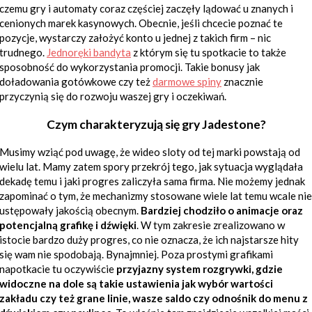
czemu gry i automaty coraz częściej zaczęły lądować u znanych i
cenionych marek kasynowych. Obecnie, jeśli chcecie poznać te
pozycje, wystarczy założyć konto u jednej z takich firm – nic
trudnego.
Jednoręki bandyta
z którym się tu spotkacie to także
sposobność do wykorzystania promocji. Takie bonusy jak
doładowania gotówkowe czy też
darmowe spiny
znacznie
przyczynią się do rozwoju waszej gry i oczekiwań.
Czym charakteryzują się gry Jadestone?
Musimy wziąć pod uwagę, że wideo sloty od tej marki powstają od
wielu lat. Mamy zatem spory przekrój tego, jak sytuacja wyglądała
dekadę temu i jaki progres zaliczyła sama firma. Nie możemy jednak
zapominać o tym, że mechanizmy stosowane wiele lat temu wcale nie
ustępowały jakością obecnym.
Bardziej chodziło o animacje oraz
potencjalną grafikę i dźwięki
. W tym zakresie zrealizowano w
istocie bardzo duży progres, co nie oznacza, że ich najstarsze hity
się wam nie spodobają. Bynajmniej. Poza prostymi grafikami
napotkacie tu oczywiście
przyjazny system rozgrywki, gdzie
widoczne na dole są takie ustawienia jak wybór wartości
zakładu czy też grane linie, wasze saldo czy odnośnik do menu z