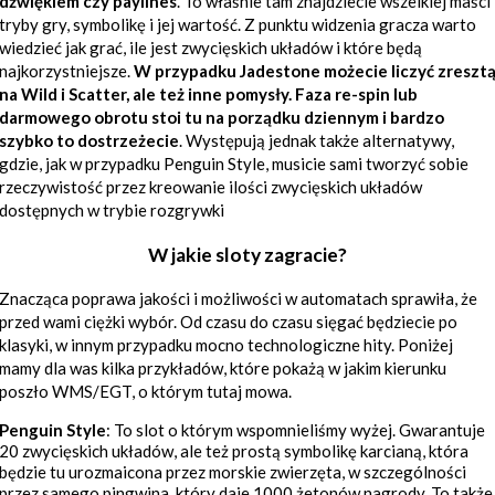
dźwiękiem czy paylines
. To właśnie tam znajdziecie wszelkiej maści
tryby gry, symbolikę i jej wartość. Z punktu widzenia gracza warto
wiedzieć jak grać, ile jest zwycięskich układów i które będą
najkorzystniejsze.
W przypadku Jadestone możecie liczyć zreszt
na Wild i Scatter, ale też inne pomysły. Faza re-spin lub
darmowego obrotu stoi tu na porządku dziennym i bardzo
szybko to dostrzeżecie
. Występują jednak także alternatywy,
gdzie, jak w przypadku Penguin Style, musicie sami tworzyć sobie
rzeczywistość przez kreowanie ilości zwycięskich układów
dostępnych w trybie rozgrywki
W jakie sloty zagracie?
Znacząca poprawa jakości i możliwości w automatach sprawiła, że
przed wami ciężki wybór. Od czasu do czasu sięgać będziecie po
klasyki, w innym przypadku mocno technologiczne hity. Poniżej
mamy dla was kilka przykładów, które pokażą w jakim kierunku
poszło WMS/EGT, o którym tutaj mowa.
Penguin Style
: To slot o którym wspomnieliśmy wyżej. Gwarantuje
20 zwycięskich układów, ale też prostą symbolikę karcianą, która
będzie tu urozmaicona przez morskie zwierzęta, w szczególności
przez samego pingwina, który daje 1000 żetonów nagrody. To także