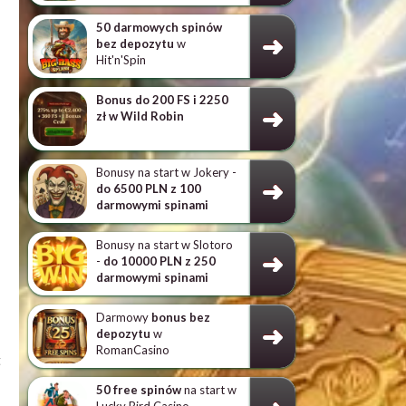
50 darmowych spinów
bez depozytu
w
Hit'n'Spin
Bonus do 200 FS i 2250
zł
w Wild Robin
Bonusy na start w Jokery -
do 6500 PLN z 100
darmowymi spinami
Bonusy na start w Slotoro
-
do 10000 PLN z 250
darmowymi spinami
Darmowy
bonus bez
depozytu
w
RomanCasino
t
50 free spinów
na start w