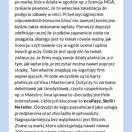
po markę, która działa w zgodzie np. z licencją MGA,
zyskacie pewność, że to właściwa lokalizacja do
podjęcia zabawy w sieci. Przed wyciągnięciem
odpowiednich bonusów (choć nie zawsze) konieczne
będzie także dokonanie wpłaty. Pierwszy depozyt
zdefiniuje raczej ile środków zapewnicie sobie na
zmagania, dlatego jest to temat równie ważny, jak
licencja, szyfrowanie czy w ogóle ocena i opinia
innych graczy. Dobrze jest spojrzeć na temat,
zwłaszcza, że firmy mają swoje działy płatnicze, a o
tym, jak wpłacicie, przeczytać można nawet poprzez
stopkę. Tam właśnie znajdują się logotypy firm
wspierających. Przede wszystkim są to karty
płatnicze od Visa i Mastercard. Dotyczy to zarówno
debetówek jak i kredytówek, często uzupełnionych
np. o Maestro. Inna sprawa to chociażby portfele
internetowe, z których kluczowe to
ecoPayz, Skrill i
Neteller
. Dochodzi do tego paysafecard jako usługa
przedpłacona oraz chociażby kryptowaluty.
Najpopularniejszą bez wątpliwości jest Bitcoin.
Znane są marki, które udostępniają nawet niemal
200 rozwiązań z tego zakresu, wliczając nawet