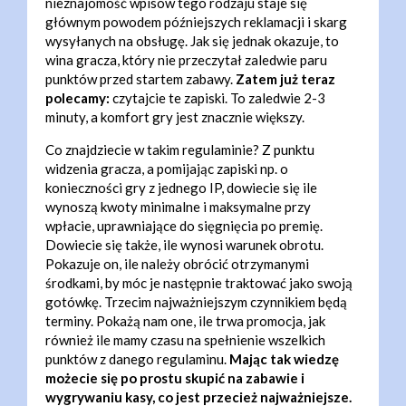
nieznajomość wpisów tego rodzaju staje się
głównym powodem późniejszych reklamacji i skarg
wysyłanych na obsługę. Jak się jednak okazuje, to
wina gracza, który nie przeczytał zaledwie paru
punktów przed startem zabawy.
Zatem już teraz
polecamy:
czytajcie te zapiski. To zaledwie 2-3
minuty, a komfort gry jest znacznie większy.
Co znajdziecie w takim regulaminie? Z punktu
widzenia gracza, a pomijając zapiski np. o
konieczności gry z jednego IP, dowiecie się ile
wynoszą kwoty minimalne i maksymalne przy
wpłacie, uprawniające do sięgnięcia po premię.
Dowiecie się także, ile wynosi warunek obrotu.
Pokazuje on, ile należy obrócić otrzymanymi
środkami, by móc je następnie traktować jako swoją
gotówkę. Trzecim najważniejszym czynnikiem będą
terminy. Pokażą nam one, ile trwa promocja, jak
również ile mamy czasu na spełnienie wszelkich
punktów z danego regulaminu.
Mając tak wiedzę
możecie się po prostu skupić na zabawie i
wygrywaniu kasy, co jest przecież najważniejsze.