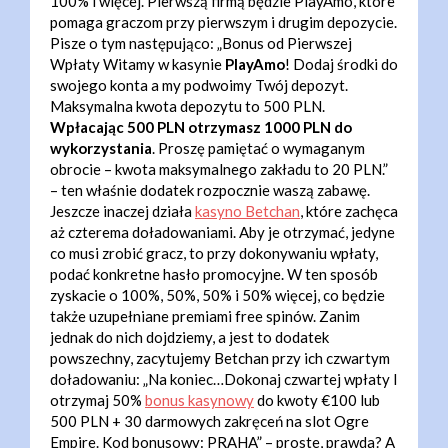
100% i więcej. Pierwszą firmą będzie PlayAmo, które
pomaga graczom przy pierwszym i drugim depozycie.
Pisze o tym następująco: „Bonus od Pierwszej
Wpłaty Witamy w kasynie
PlayAmo
! Dodaj środki do
swojego konta a my podwoimy Twój depozyt.
Maksymalna kwota depozytu to 500 PLN.
Wpłacając 500 PLN otrzymasz 1000 PLN do
wykorzystania
. Proszę pamiętać o wymaganym
obrocie – kwota maksymalnego zakładu to 20 PLN.”
– ten właśnie dodatek rozpocznie waszą zabawę.
Jeszcze inaczej działa
kasyno Betchan
, które zachęca
aż czterema doładowaniami. Aby je otrzymać, jedyne
co musi zrobić gracz, to przy dokonywaniu wpłaty,
podać konkretne hasło promocyjne. W ten sposób
zyskacie o 100%, 50%, 50% i 50% więcej, co będzie
także uzupełniane premiami free spinów. Zanim
jednak do nich dojdziemy, a jest to dodatek
powszechny, zacytujemy Betchan przy ich czwartym
doładowaniu: „Na koniec…Dokonaj czwartej wpłaty I
otrzymaj 50%
bonus kasynowy
do kwoty €100 lub
500 PLN + 30 darmowych zakręceń na slot Ogre
Empire. Kod bonusowy: PRAHA” – proste, prawda? A