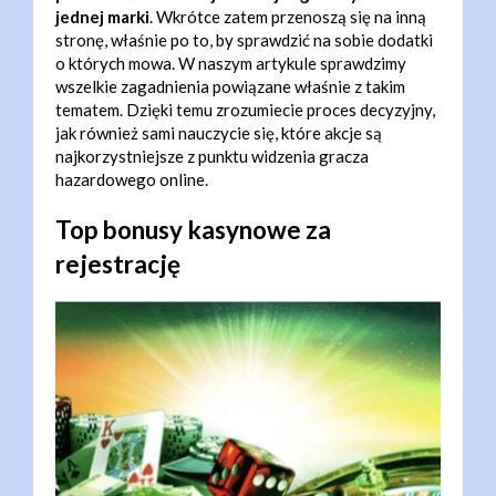
jednej marki
. Wkrótce zatem przenoszą się na inną
stronę, właśnie po to, by sprawdzić na sobie dodatki
o których mowa. W naszym artykule sprawdzimy
wszelkie zagadnienia powiązane właśnie z takim
tematem. Dzięki temu zrozumiecie proces decyzyjny,
jak również sami nauczycie się, które akcje są
najkorzystniejsze z punktu widzenia gracza
hazardowego online.
Top bonusy kasynowe za
rejestrację