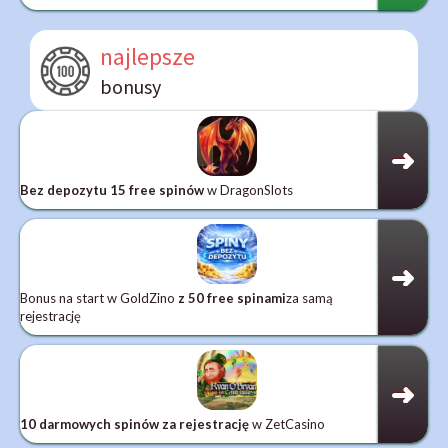
najlepsze
bonusy
Bez depozytu 15 free spinów
w DragonSlots
Bonus na start w GoldZino
z 50 free spinami
za samą
rejestrację
10 darmowych spinów
za rejestrację
w ZetCasino