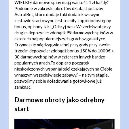
WIELKIE darmowe spiny mają wartość 4 zł każdy.”
Podobnie w zakresie obrotów działa chociażby
AstralBet, które dodaje taki dodatek w swym
zestawie startowym. Jest to miły i ogólnodostępny
bonus, opisany tak: „Odkryj nasz Wszechświat przy
drugim depozycie: zdobądź 99 darmowych spinów w
czterech najpopularniejszych grach w galaktyce.
Trzymaj się międzygwiezdnej przygody przy swoim
trzecim depozycie: zdobądź bonus 150% do 1000€ +
30 darmowych spinów w czterech innych bardzo
popularnych grach.To dopiero początek
nieskończonych wspaniałości czekających na Ciebie
w naszym wszechświecie zabawy.” – na tym etapie,
pozwolimy sobie doładowania gotówkowe już
zamknąć.
Darmowe obroty jako odrębny
start