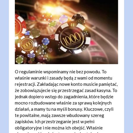
O regulaminie wspominamy nie bez powodu. To
właśnie warunki i zasady będą z wami od momentu
rejestracji. Zakładając nowe konto musicie pamiętać,
że zobowiązujecie się przestrzegać zasad kasyna. To
jednak dopiero wstęp do zagadnienia, które będzie
mocno rozbudowane właśnie za sprawą kolejnych
działań, a mamy tu na myśli bonusy. Kluczowe, czyli
te powitalne, mają zawsze wbudowany szereg
zapisków. Ich przestrzeganie jest w pełni
obligatoryjne i nie można ich obejść. Właśnie