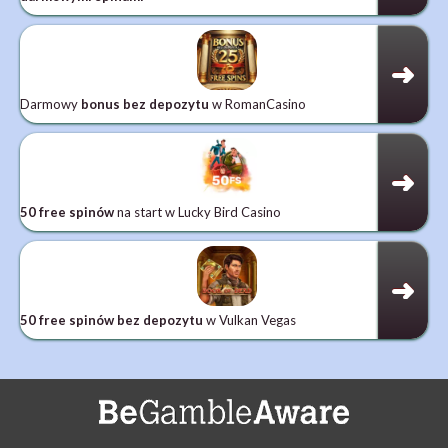
Darmowy
bonus bez depozytu
w RomanCasino
50 free spinów
na start w Lucky Bird Casino
50 free spinów bez depozytu
w Vulkan Vegas