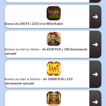
Bonus do 200 FS i 2250 zł
w Wild Robin
Bonusy na start w Jokery -
do 6500 PLN z 100 darmowymi
spinami
Bonusy na start w Slotoro -
do 10000 PLN z 250
darmowymi spinami