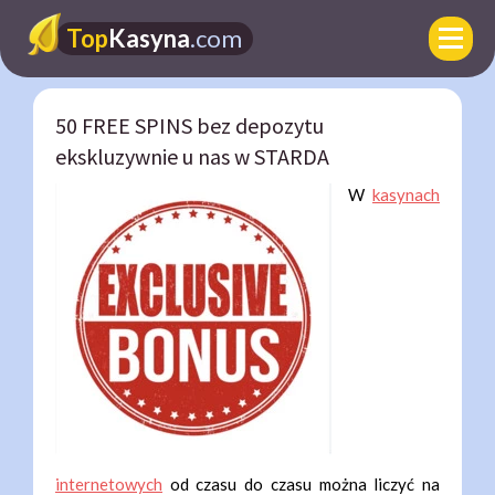
Top
Kasyna
.com
50 FREE SPINS bez depozytu
ekskluzywnie u nas w STARDA
W
kasynach
internetowych
od czasu do czasu można liczyć na