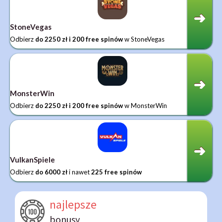
StoneVegas
Odbierz
do 2250 zł i 200 free spinów
w StoneVegas
MonsterWin
Odbierz
do 2250 zł i 200 free spinów
w MonsterWin
VulkanSpiele
Odbierz
do 6000 zł
i nawet
225 free spinów
najlepsze
bonusy