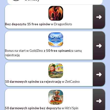
Bez depozytu 15 free spinów
w DragonSlots
Bonus na start w GoldZino
z 50 free spinami
za samą
rejestrację
10 darmowych spinów
za rejestrację
w ZetCasino
50 darmowych spinów bez depozytu
w Hit'n'Spin