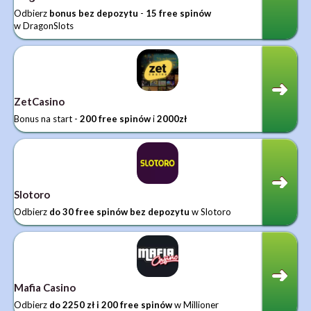
Odbierz
bonus bez depozytu
-
15 free spinów
w DragonSlots
ZetCasino
Bonus na start -
200 free spinów
i
2000zł
Slotoro
Odbierz
do 30 free spinów bez depozytu
w Slotoro
Mafia Casino
Odbierz
do 2250 zł i 200 free spinów
w Millioner