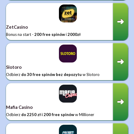
ZetCasino
Bonus na start -
200 free spinów
i
2000zł
Slotoro
Odbierz
do 30 free spinów bez depozytu
w Slotoro
Mafia Casino
Odbierz
do 2250 zł i 200 free spinów
w Millioner