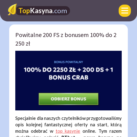
Top
Kasyna
.com
Powitalne 200 FS z bonusem 100% do 2
250 zł
Specjalnie dla naszych czytelników przygotowaliśmy
opis kolejnej fantastycznej oferty na start, którą
można odebrać w
top kasynie
online. Tym razem