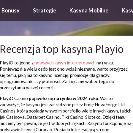
Bonusy
Strategie
Kasyna Mobilne
Kasy
Recenzja top kasyna Playio
PlayiO to jedno z
nowszych kasyn internetowych
na rynku.
Ponieważ dla wielu osób jest ono wciąż nieznane, warto przyjrzeć
się temu, jaką ma to kasyno licencję, promocje dla graczy,
oprogramowanie czy płatności. Zachęcamy wobec tego do
przeczytania naszej recenzji.
PlayiO Casino
pojawiło się na rynku w 2024 roku
. Warto
zauważyć, że kasyno jest zarządzane przez firmę NovaForge Ltd.
Casinos, która posiada w swoim portfolio wiele innych kasyn, takich
jak Casinova, Dazarbet Casino, Tiki Casino, Slotexo. Dzięki temu
możemy być pewni, że jest w dobrych rękach. Kasyno funkcjonuje na
podstawie licencji Curacao. Posiada interesującą stronę