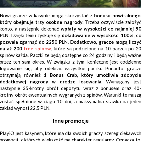
Nowi gracze w kasynie mogą skorzystać z
bonusu powitalnego
który obejmuje trzy osobne nagrody
. Trzeba oczywiście założy
konto, a następnie dokonać
wpłaty w wysokości co najmniej 9
PLN
. Dzięki temu zyskuje się
doładowanie w wysokości 100%, c
pozwala zgarnąć do 2250 PLN. Dodatkowo, gracze mogą liczy
na aż 200
free spinów
, które są podzielone na 10 paczek po 2
spinów każda. Paczki te będą dostępne co 24 godziny i będą ważn
przez ten sam okres. W związku z tym, konieczne jest codzienn
logowanie się, aby odebrać wszystkie paczki. Ponadto, gracz
otrzymają również
1 Bonus Crab, który umożliwia zdobyci
dodatkowej nagrody w drodze losowania
. Wymagany jes
następnie 35-krotny obrót depozytu wraz z bonusem oraz 40
krotny obrót ewentualnych wygranych z spinów. Warunki te musz
zostać spełnione w ciągu 10 dni, a maksymalna stawka na jede
zakład wynosi 22,5 PLN.
Inne promocje
PlayiO jest kasynem, które ma dla swoich graczy szereg ciekawyc
promocji, z których większość ma charakter regularny. Oznacza to