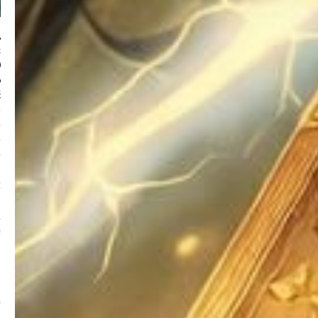
,
ć
0
o
ć
0
e
e
e
e
t
-
ą
n
h
,