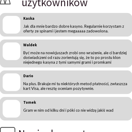
uzytkowników
Kaska
Jak dla mnie bardzo dobre kasyno. Regularnie korzystam z
oferty ze spinami i jestem megaaaaa zadowolona.
Waldek
Być może na nowicjuszach zrobi ono wrażenie, ale ci bardziej
doświadczeni od razu zorientują się, że to po prostu klon
niejednego kasyna z tymi samymi grami i promkami
Dario
Na plus. Brakuje mi tu niektórych metod płatności, zwłaszcza
kart Visa, ale resztę oceniam pozytywnie.
Tomek
Gram w nim od kilku dni i póki co nie widzę jakiś wad