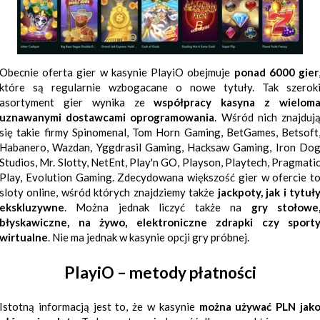
Obecnie oferta gier w kasynie PlayiO obejmuje
ponad 6000 gier
które są regularnie wzbogacane o nowe tytuły. Tak szerok
asortyment gier wynika ze
współpracy kasyna z wielom
uznawanymi dostawcami oprogramowania
. Wśród nich znajduj
się takie firmy Spinomenal, Tom Horn Gaming, BetGames, Betsoft
Habanero, Wazdan, Yggdrasil Gaming, Hacksaw Gaming, Iron Do
Studios, Mr. Slotty, NetEnt, Play'n GO, Playson, Playtech, Pragmati
Play, Evolution Gaming. Zdecydowana większość gier w ofercie t
sloty online, wśród których znajdziemy także
jackpoty, jak i tytuł
ekskluzywne
. Można jednak liczyć także na
gry stołowe
błyskawiczne, na żywo, elektroniczne zdrapki czy sport
wirtualne
. Nie ma jednak w kasynie opcji gry próbnej.
PlayiO – metody płatności
Istotną informacją jest to, że w kasynie
można używać PLN jak