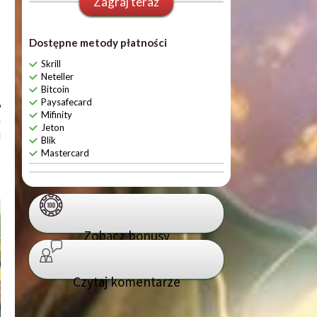
Zagraj teraz
Dostępne metody płatności
Skrill
Neteller
Bitcoin
Paysafecard
o
Mifinity
a
Jeton
j
Blik
Mastercard
Zobacz bonusy
Czytaj komentarze